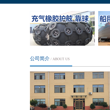
公司简介
/ ABOUT US