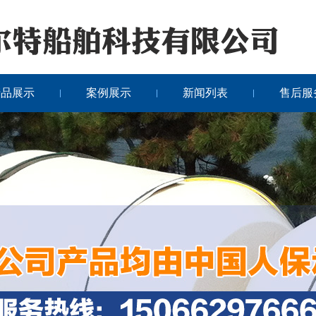
产品展示
案例展示
新闻列表
售后服