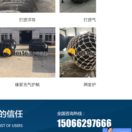
打捞浮筒
打捞气囊
橡胶充气护舷
网套护舷