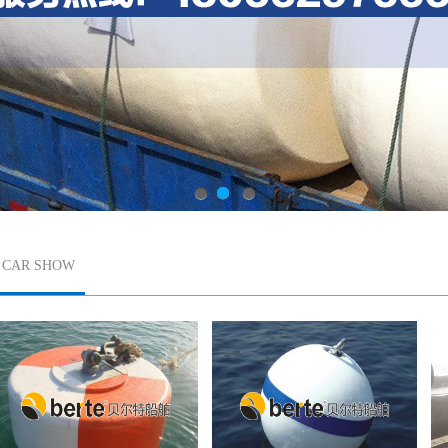
1
2
3
/ CAR SHOW