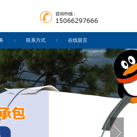
务
联系方式
在线留言