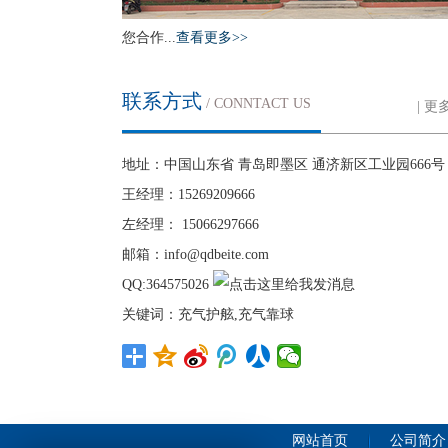
您合作...
查看更多>>
联系方式
/ CONNTACT US
| 更
地址：中国山东省 青岛即墨区 通济新区工业园666号
王经理：15269209666
左经理： 15066297666
邮箱：info@qdbeite.com
QQ:364575026
关键词：充气护舷,充气靠球
网站首页
公司简介