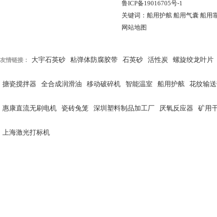
鲁ICP备19016705号-1
关键词：船用护舷 船用气囊 船用
网站地图
大宇石英砂
粘弹体防腐胶带
石英砂
活性炭
螺旋绞龙叶片
友情链接：
搪瓷搅拌器
全合成润滑油
移动破碎机
智能温室
船用护舷
花纹输送
惠康直流无刷电机
瓷砖兔笼
深圳塑料制品加工厂
厌氧反应器
矿用
上海激光打标机