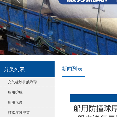
新闻列表
分类列表
充气橡胶护舷靠球
船用护舷
船用气囊
船用防撞球厚
打捞浮袋浮筒