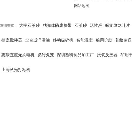
网站地图
大宇石英砂
粘弹体防腐胶带
石英砂
活性炭
螺旋绞龙叶片
友情链接：
搪瓷搅拌器
全合成润滑油
移动破碎机
智能温室
船用护舷
花纹输送
惠康直流无刷电机
瓷砖兔笼
深圳塑料制品加工厂
厌氧反应器
矿用
上海激光打标机