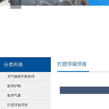
打捞浮袋浮筒
分类列表
充气橡胶护舷靠球
船用护舷
船用气囊
打捞浮袋浮筒