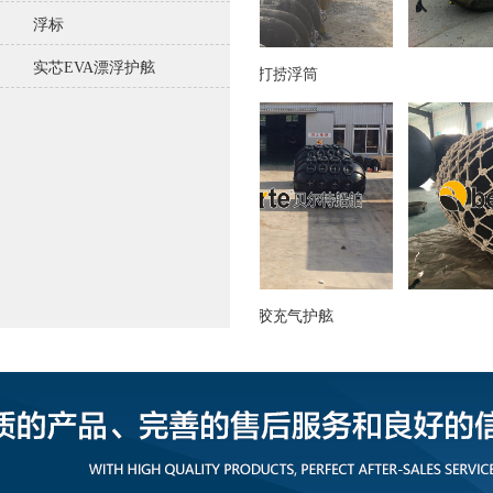
浮标
实芯EVA漂浮护舷
浅水浮标
打捞浮筒
护舷 靠球
橡胶充气护舷