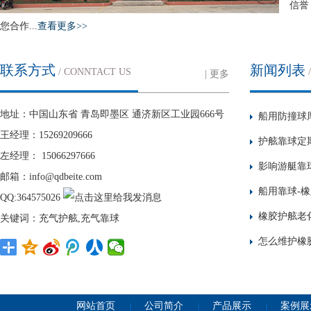
信誉
您合作...
查看更多>>
联系方式
新闻列表
/ CONNTACT US
| 更多
地址：中国山东省 青岛即墨区 通济新区工业园666号
船用防撞球
王经理：15269209666
护舷靠球定
左经理： 15066297666
影响游艇靠
邮箱：info@qdbeite.com
船用靠球-
QQ:364575026
橡胶护舷老
关键词：充气护舷,充气靠球
怎么维护橡
网站首页
公司简介
产品展示
案例展