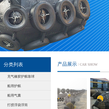
产品展示
分类列表
/ CAR SHOW
充气橡胶护舷靠球
船用护舷
船用气囊
打捞浮袋浮筒