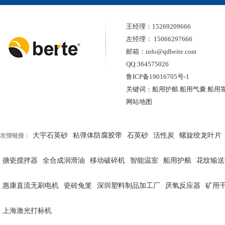
王经理：15269209666
左经理： 15066297666
邮箱：info@qdbeite.com
QQ:364575026
鲁ICP备19016705号-1
关键词：船用护舷 船用气囊 船用
网站地图
大宇石英砂
粘弹体防腐胶带
石英砂
活性炭
螺旋绞龙叶片
友情链接：
搪瓷搅拌器
全合成润滑油
移动破碎机
智能温室
船用护舷
花纹输送
惠康直流无刷电机
瓷砖兔笼
深圳塑料制品加工厂
厌氧反应器
矿用
上海激光打标机