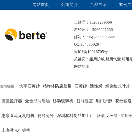
网站首页
公司简介
产品展示
案例展
王经理：15269209666
左经理： 15066297666
邮箱：info@qdbeite.com
QQ:364575026
鲁ICP备19016705号-1
关键词：船用护舷 船用气囊 船用
网站地图
大宇石英砂
粘弹体防腐胶带
石英砂
活性炭
螺旋绞龙叶片
友情链接：
搪瓷搅拌器
全合成润滑油
移动破碎机
智能温室
船用护舷
花纹输送
惠康直流无刷电机
瓷砖兔笼
深圳塑料制品加工厂
厌氧反应器
矿用
上海激光打标机