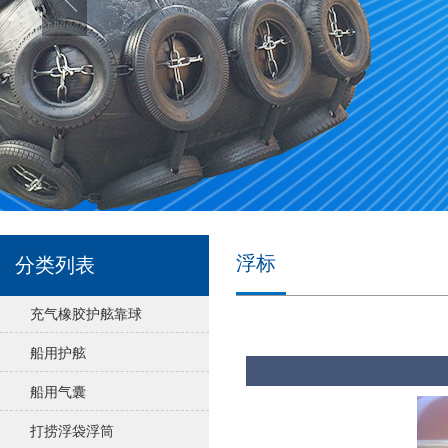
浮标
分类列表
充气橡胶护舷靠球
船用护舷
船用气囊
打捞浮袋浮筒